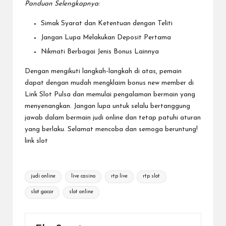
Panduan Selengkapnya:
Simak Syarat dan Ketentuan dengan Teliti
Jangan Lupa Melakukan Deposit Pertama
Nikmati Berbagai Jenis Bonus Lainnya
Dengan mengikuti langkah-langkah di atas, pemain
dapat dengan mudah mengklaim bonus new member di
Link Slot Pulsa dan memulai pengalaman bermain yang
menyenangkan. Jangan lupa untuk selalu bertanggung
jawab dalam bermain judi online dan tetap patuhi aturan
yang berlaku. Selamat mencoba dan semoga beruntung!
link slot
Tags:
judi online
live casino
rtp live
rtp slot
slot gacor
slot online