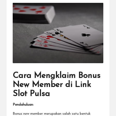
Cara Mengklaim Bonus
New Member di Link
Slot Pulsa
Pendahuluan:
Bonus new member merupakan salah satu bentuk