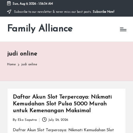
Sun, Aug 9, 2026
-
1:56:35 AM
Subscribe to our newsletter & never miss our best posts.
Subscribe Now!
Skip
to
Family Alliance
content
judi online
Home
judi online
Daftar Akun Slot Terpercaya: Nikmati
Kemudahan Slot Pulsa 5000 Murah
untuk Kemenangan Maksimal
By
Eko Saputra
July 29, 2026
Posted
by
Daftar Akun Slot Terpercaya: Nikmati Kemudahan Slot