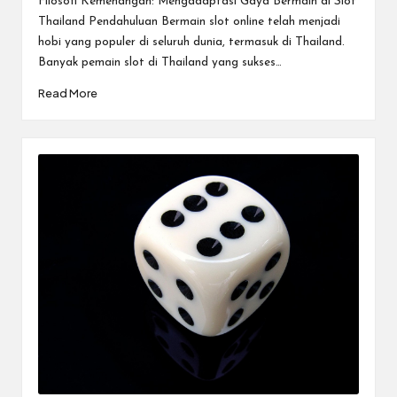
Filosofi Kemenangan: Mengadaptasi Gaya Bermain di Slot
Thailand Pendahuluan Bermain slot online telah menjadi
hobi yang populer di seluruh dunia, termasuk di Thailand.
Banyak pemain slot di Thailand yang sukses…
Read More