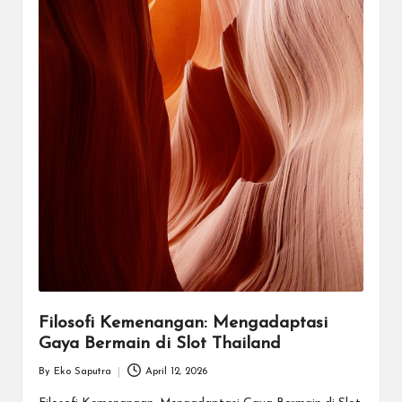
Filosofi Kemenangan: Mengadaptasi
Gaya Bermain di Slot Thailand
By
Eko Saputra
April 12, 2026
Posted
by