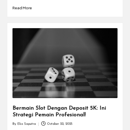
Read More
Bermain Slot Dengan Deposit 5K: Ini
Strategi Pemain Profesional!
By
Eko Saputra
October 22, 2025
Posted