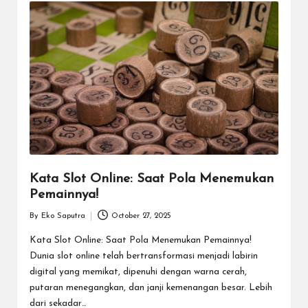
Kata Slot Online: Saat Pola Menemukan
Pemainnya!
By
Eko Saputra
October 27, 2025
Posted
by
Kata Slot Online: Saat Pola Menemukan Pemainnya!
Dunia slot online telah bertransformasi menjadi labirin
digital yang memikat, dipenuhi dengan warna cerah,
putaran menegangkan, dan janji kemenangan besar. Lebih
dari sekadar…