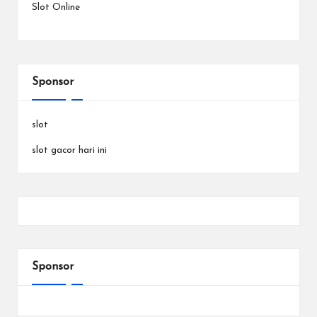
Slot Online
Sponsor
slot
slot gacor hari ini
Sponsor