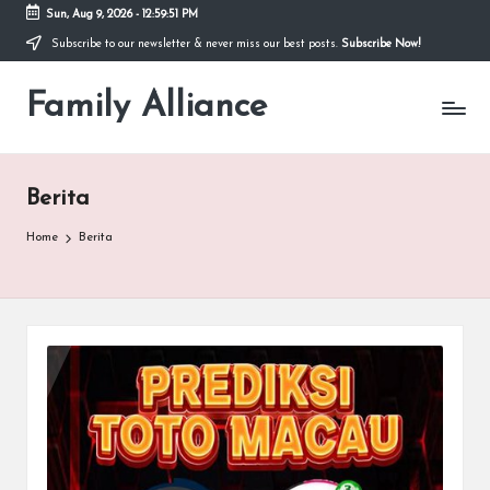
Sun, Aug 9, 2026
-
12:59:51 PM
Subscribe to our newsletter & never miss our best posts.
Subscribe Now!
Skip
to
Family Alliance
content
Berita
Home
Berita