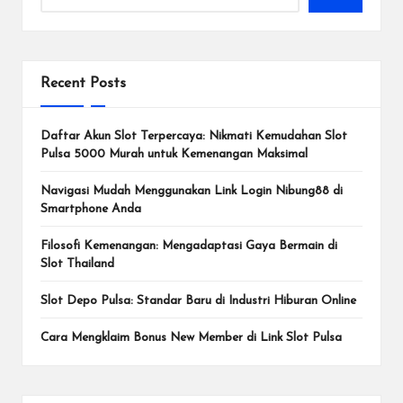
Recent Posts
Daftar Akun Slot Terpercaya: Nikmati Kemudahan Slot
Pulsa 5000 Murah untuk Kemenangan Maksimal
Navigasi Mudah Menggunakan Link Login Nibung88 di
Smartphone Anda
Filosofi Kemenangan: Mengadaptasi Gaya Bermain di
Slot Thailand
Slot Depo Pulsa: Standar Baru di Industri Hiburan Online
Cara Mengklaim Bonus New Member di Link Slot Pulsa